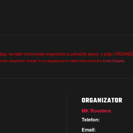
, kontakt informacije organizatora potražite ispod, u polju ORGANI
dar (besplatno). Pošalji i ti svoj događaj koji će vidjeti milioni korisnika:
Dodaj Događaj.
ORGANIZATOR
MK Roosters
Telefon:
Email: