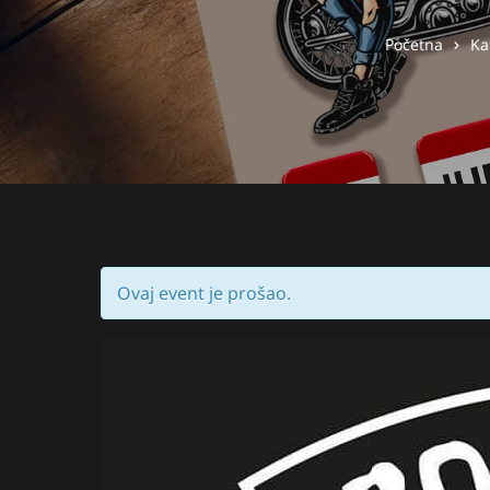
Početna
Ka
Ovaj event je prošao.