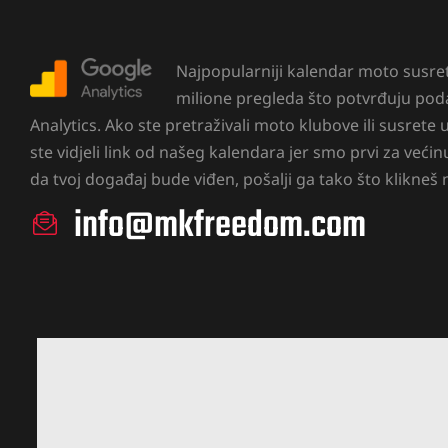
Najpopularniji kalendar moto susret
milione pregleda što potvrđuju poda
Analytics. Ako ste pretraživali moto klubove ili susrete
ste vidjeli link od našeg kalendara jer smo prvi za veći
da tvoj događaj bude viđen, pošalji ga tako što klikneš n
info@mkfreedom.com