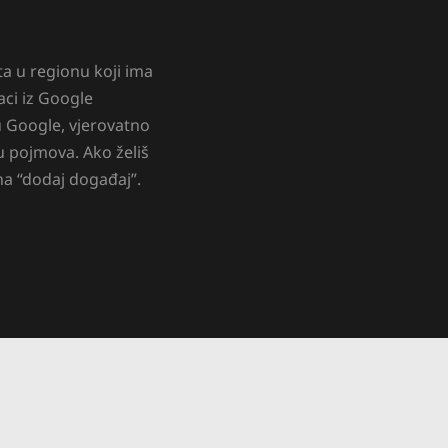
a u regionu koji ima
ci iz Google
 u Google, vjerovatno
nu pojmova. Ako želiš
a “
dodaj događaj”.