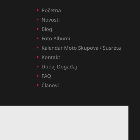
Početna
Novosti
Blog
Foto Albumi
Kalendar Moto Skupova / Susreta
Kontakt
Dodaj Događaj
FAQ
Članovi