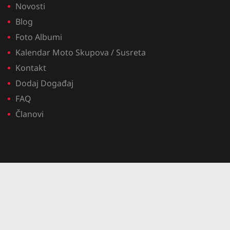
Novosti
Blog
Foto Albumi
Kalendar Moto Skupova / Susreta
Kontakt
Dodaj Događaj
FAQ
Članovi